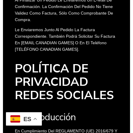
Al Finalizar Un Pedido Le Enviaremos Un E-Mail De
Confirmación. La Confirmación Del Pedido No Tiene
Validez Como Factura, Sólo Como Comprobante De
Compra.
Le Enviaremos Junto Al Pedido La Factura
Correspondiente. También Podrá Solicitar Su Factura
En
[EMAIL CANADIAN GAMES]
O En El Teléfono
[TELÉFONO CANADIAN GAMES]
.
POLÍTICA DE
PRIVACIDAD
REDES SOCIALES
1. Introducción
ES
En Cumplimiento Del REGLAMENTO (UE) 2016/679 Y